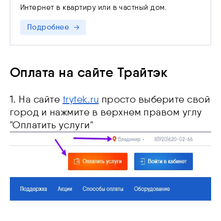
устранения нарушений на основании п. 3 ст. 44
Интернет в квартиру или в частный дом.
Федерального закона от 07.07.2003 N 126-ФЗ «О
связи»
Подробнее
Оплата на сайте Трайтэк
1. На сайте
trytek.ru
просто выберите свой
город и нажмите в верхнем правом углу
"Оплатить услуги"