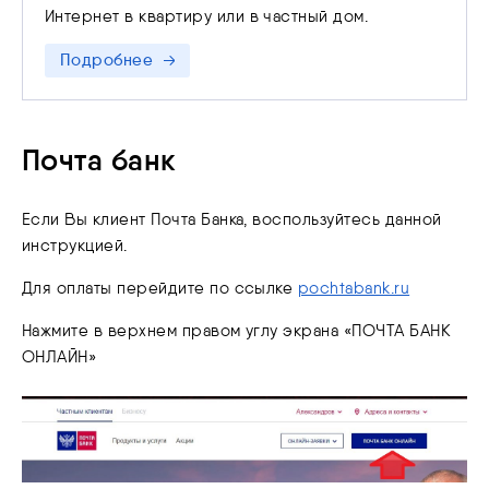
устранения нарушений на основании п. 3 ст. 44
Интернет в квартиру или в частный дом.
Федерального закона от 07.07.2003 N 126-ФЗ «О
связи»
Подробнее
Почта банк
Если Вы клиент Почта Банка, воспользуйтесь данной
инструкцией.
Для оплаты перейдите по ссылке
pochtabank.ru
Нажмите в верхнем правом углу экрана «ПОЧТА БАНК
ОНЛАЙН»